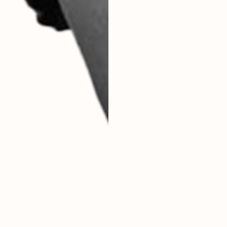
ירות
ים