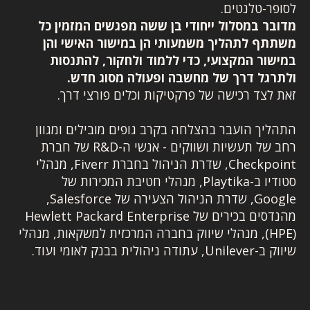
לסופר-טלנטים.
מדובר במסלול ייחודי בן ששה מפגשים המזמין כל
משתתף לתהליך משמעותי הן במישור האישי והן
במישור המקצועי, כדי ללמוד ולחקור, להתנסות
ולתרגל דרך של מחשבה ופעולה מסוג חדש.
זאת לצד רכישה של פרקטיקות וכלים פורצי דרך.
התהליך הועבר בהצלחה בקרב גופים מובילים ומגוון
רחב של תעשיות ושווקים - אנשי ה-R&D של חברת
Checkpoint, שדרת הניהול בחברת Fiverr, מנהלי
סטודיו ב-Playtika, מנהלי חטיבת המכירות של
Google, שדרת הניהול הצעירה של Salesforce,
מהנדסים בכירים של Hewlett Packard Enterprise
(HPE), מנהלי שיווק בחברה המרכזית למשקאות, מנהלי
שיווק ב-Unilever, עתודה ניהולית בבנק לאומי ועוד.