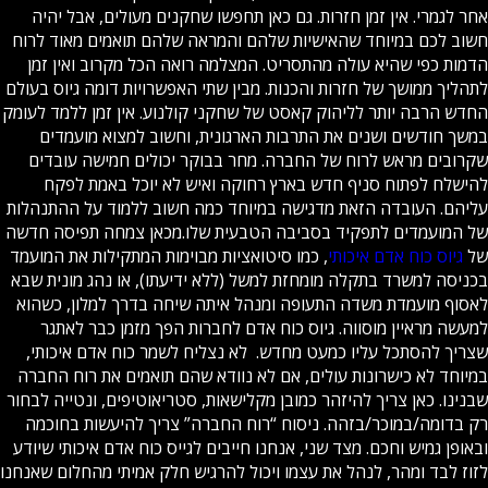
אחר לגמרי. אין זמן חזרות. גם כאן תחפשו שחקנים מעולים, אבל יהיה
חשוב לכם במיוחד שהאישיות שלהם והמראה שלהם תואמים מאוד לרוח
הדמות כפי שהיא עולה מהתסריט. המצלמה רואה הכל מקרוב ואין זמן
לתהליך ממושך של חזרות והכנות. מבין שתי האפשרויות דומה גיוס בעולם
החדש הרבה יותר לליהוק קאסט של שחקני קולנוע. אין זמן ללמד לעומק
במשך חודשים ושנים את התרבות הארגונית, וחשוב למצוא מועמדים
שקרובים מראש לרוח של החברה. מחר בבוקר יכולים חמישה עובדים
להישלח לפתוח סניף חדש בארץ רחוקה ואיש לא יוכל באמת לפקח
עליהם. העובדה הזאת מדגישה במיוחד כמה חשוב ללמוד על ההתנהלות
של המועמדים לתפקיד בסביבה הטבעית שלו.מכאן צמחה תפיסה חדשה
של
גיוס כוח אדם איכותי
, כמו סיטואציות מבוימות המתקילות את המועמד
בכניסה למשרד בתקלה מומחזת למשל (ללא ידיעתו), או נהג מונית שבא
לאסוף מועמדת משדה התעופה ומנהל איתה שיחה בדרך למלון, כשהוא
למעשה מראיין מוסווה. גיוס כוח אדם לחברות הפך מזמן כבר לאתגר
שצריך להסתכל עליו כמעט מחדש. לא נצליח לשמר כוח אדם איכותי,
במיוחד לא כישרונות עולים, אם לא נוודא שהם תואמים את רוח החברה
שבנינו. כאן צריך להיזהר כמובן מקלישאות, סטריאוטיפים, ונטייה לבחור
רק בדומה/במוכר/בזהה. ניסוח “רוח החברה” צריך להיעשות בחוכמה
ובאופן גמיש וחכם. מצד שני, אנחנו חייבים לגייס כוח אדם איכותי שיודע
לזוז לבד ומהר, לנהל את עצמו ויכול להרגיש חלק אמיתי מהחלום שאנחנו