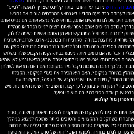
מאוד. יש דרכים רבות לחשוב אחרת על גיוס עבודה, במיוחד
כשעולם
העבודה החדש
מדבר על העובד בתור קליינט שצריך למעשה “לגייס”
אותו לעבודה בכל פעם מחדש. לא נמצא מהנדסים טובים אם נחפש
אותם היכן שכולם מחפשים אותם, בוודאי שלא נמצא אותם אם נגייס אותם
בדרך שכולם מגייסים אותם.נאמר שאתם רוצים לגייס מנהל או מנהלת
שיווק לחברה. הפרופיל המתבקש הוא מן הסתם אישיות נעימה לזולת,
תקשורתית, מוחצנת במידה, סקרנית וחובבת בני-אדם, אנרגטית וערנית
למתרחש בסביבה. כמה מזה נוכל לראות בדרך הגיוס הרגילה? ספק אם
נצליח. אבל מה אם נתאם איתה מפגש בבית-הקפה הקבוע שלה בשלוש
השנים האחרונות?. אפשר פשוט לתאם איתה שבוע מראש ונגיע לאן שהיא
תבחר. כל כך הרבה תשובות נקבל מיד במקום: האם דאגה מראש לשולחן
מומלץ במיוחד במקום?, האם היא מכירה את בעלי המקום?, מקבלת
שירות מיוחד?, מיודדת עם יושבי הקבע של הקפה?, מתקשרת עם
הסביבה? המון מידע בזמן כל כך קצר. תחשוב על רשימת היתרונות שיש
בלפגוש בן אדם בסביבה שבה הוא חי ופועל.
תיאטרון מול קולנוע
אם אתם צריכים ללהק קבוצת שחקנים להצגת תיאטרון חשובה, סביר
שתבחרו בשחקנים המקצועיים והטובים ביותר שתוכלו למצוא. במהלך
החזרות יוכלו שחקנים טובים מספיק להיכנס לתוך נעליה של הדמות
שיצטרכו לגלם במחזה. לעומת זאת, ליהוק של סרט קולנוע הוא סיפור