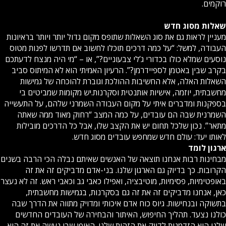
רוקמים.
שאלות מסוג חדש
מעניין לראות גם את סוג השאלות שתופס מקום גדול יותר ויותר בראיונות
העבודה, למשל: “על כמה דרכים תוכלו לחשוב אם תדרשו לפנות מטוס
נוסעים שמלא כולו בכדורי ג’לי צבעוניים?”, או – “מי היה מנצח לדעתכם
בקרב שבין באטמן לספיידרמן?”. הרעיון האמיתי הוא לא המיתוס סביב
השאלות האלה, אלא החשיבות ההולכת וגוברת להוכחה של גמישות
מחשבתית, יוזמה, אישיות אותנטית וסקרנות.יש מקומות שמביטים בי
בספקנות ומדברים איתי על מקום העבודה השמרני שלהם, על התעשייה
השמרנית שבה הם עובדים, על כמה המצב “רחוק מאוד ממה שאתה
מתאר”. נכון שלכל תחום יש את הקצב שלו, אבל כל הדרכים מובילות
לאותו יעד: עולם חדש שמחפש עובדים מסוג חדש.
ארגון לומד
מבחינות רבות אנחנו תוצאה של האנשים שאיתם נבלה הכי הרבה בשנים
הקרובות. כך בדיוק גם הארגון שלנו. בני-אדם מדביקים זה את זה
באופטימיות, פסימיות, מוטיבציה, ואפילו כאבי גב וכאבי ראש. זה לא נעצר
כאן, אנחנו מדביקים זה את זה גם בסקרנות, בגמישות מחשבתית,
בתשוקה ובנחישות. גיוס כוח אדם איכותי ומדויק מתווה את הדרך שבה
כולנו נצעד. תהליך החיפוש, האיתור והבחירה של העובדים החדשים
שלנו הוא הזדמנות לדייק את הזהות שלנו. האופן שבו נעשה את זה הוא